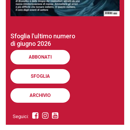
Sfoglia l'ultimo numero
di giugno 2026
ABBONATI
SFOGLIA
ARCHIVIO
Seguici: