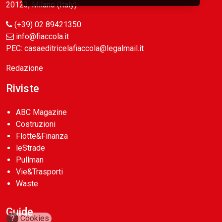
20123, Milano (Italy)
(+39) 02 89421350
info@fiaccola.it
PEC: casaeditricelafiaccola@legalmail.it
Redazione
Riviste
ABC Magazine
Costruzioni
Flotte&Finanza
leStrade
Pullman
Vie&Trasporti
Waste
Guide
?
Cookies