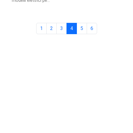
modelli elettrici pe...
1
2
3
4
5
6