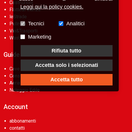
Costruzioni
Leggi qui la policy cookies.
Flotte&Finanza
leStrade
Tecnici
Analitici
Pullman
Vie&Trasporti
Marketing
Waste
Rifiuta tutto
Guide
Accetta solo i selezionati
Cave d’Italia
Construction Machinery Database
Accetta tutto
Aerial Work Platforms Database
Noleggio Edile
Account
abbonamenti
contatti