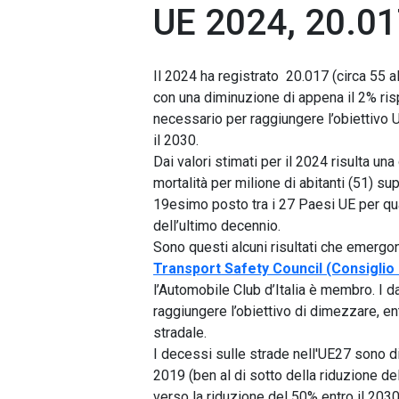
UE 2024, 20.017
Il 2024 ha registrato 20.017 (circa 55 a
con una diminuzione di appena il 2% ris
necessario per raggiungere l’obiettivo U
il 2030.
Dai valori stimati per il 2024 risulta un
mortalità per milione di abitanti (51) sup
19esimo posto tra i 27 Paesi UE per quan
dell’ultimo decennio.
Sono questi alcuni risultati che emergo
Transport Safety Council (Consiglio 
l’Automobile Club d’Italia è membro. I da
raggiungere l’obiettivo di dimezzare, entr
stradale.
I decessi sulle strade nell'UE27 sono di
2019 (ben al di sotto della riduzione d
verso la riduzione del 50% entro il 2030)