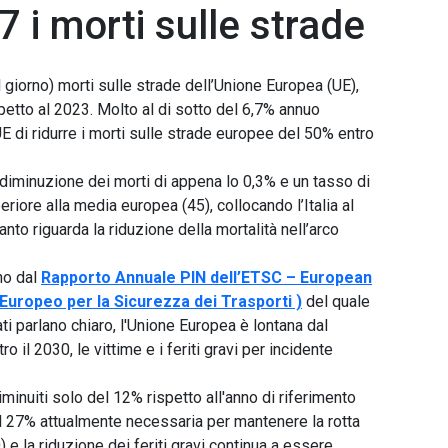
 i morti sulle strade
l giorno) morti sulle strade dell’Unione Europea (UE),
petto al 2023. Molto al di sotto del 6,7% annuo
E di ridurre i morti sulle strade europee del 50% entro
a diminuzione dei morti di appena lo 0,3% e un tasso di
eriore alla media europea (45), collocando l’Italia al
to riguarda la riduzione della mortalità nell’arco
no dal
Rapporto Annuale PIN dell’ETSC – European
Europeo per la Sicurezza dei Trasporti )
del quale
ti parlano chiaro, l'Unione Europea è lontana dal
o il 2030, le vittime e i feriti gravi per incidente
minuiti solo del 12% rispetto all'anno di riferimento
el 27% attualmente necessaria per mantenere la rotta
 e la riduzione dei feriti gravi continua a essere