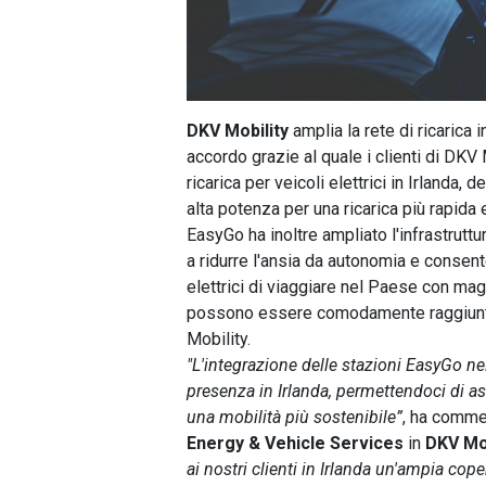
DKV Mobility
amplia la rete di ricarica 
accordo grazie al quale i clienti di DKV
ricarica per veicoli elettrici in Irlanda, 
alta potenza per una ricarica più rapida e
EasyGo ha inoltre ampliato l'infrastruttur
a ridurre l'ansia da autonomia e consen
elettrici di viaggiare nel Paese con maggi
possono essere comodamente raggiunti
Mobility.
"L'integrazione delle stazioni EasyGo ne
presenza in Irlanda, permettendoci di ass
una mobilità più sostenibile”
, ha comm
Energy & Vehicle Services
in
DKV Mob
ai nostri clienti in Irlanda un'ampia coper