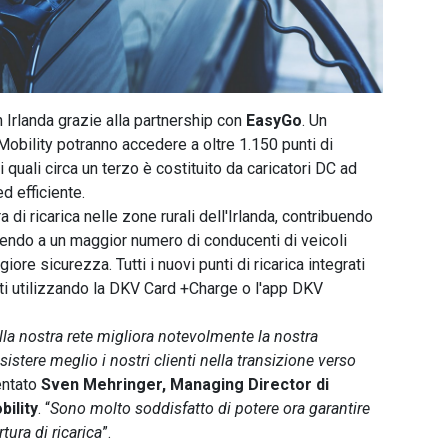
in Irlanda grazie alla partnership con
EasyGo
. Un
 Mobility potranno accedere a oltre 1.150 punti di
dei quali circa un terzo è costituito da caricatori DC ad
d efficiente.
a di ricarica nelle zone rurali dell'Irlanda, contribuendo
tendo a un maggior numero di conducenti di veicoli
ore sicurezza. Tutti i nuovi punti di ricarica integrati
 utilizzando la DKV Card +Charge o l'app DKV
lla nostra rete migliora notevolmente la nostra
istere meglio i nostri clienti nella transizione verso
entato
Sven Mehringer, Managing Director di
ility
. “
Sono molto soddisfatto di potere ora garantire
tura di ricarica
”.