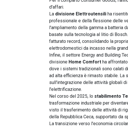
Per il comparto Consumer Goods, l'anno
d'affari.
La
divisione Elettroutensili
ha risentit
professionale e della flessione delle v
l'ampliamento della gamma a batteria da
basate sulla tecnologia al litio di Bosch.
fatturato record, consolidando la propri
elettrodomestici da incasso nella grand
Infine, il settore Energy and Building T
divisione
Home Comfort
ha affrontat
dove i sistemi tradizionali sono calati
ad alta efficienza è rimasto stabile. La 
sull'integrazione delle attività globali 
l'elettrificazione.
Nel corso del 2025, lo
stabilimento Te
trasformazione industriale per diventar
visto il trasferimento delle attività di 
della Repubblica Ceca, supportato da spe
La transizione verso l'economia circol