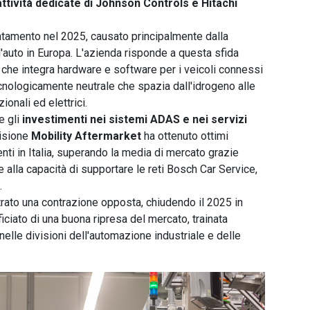
attività dedicate di Johnson Controls e Hitachi
entamento nel 2025, causato principalmente dalla
auto in Europa. L'azienda risponde a questa sfida
che integra hardware e software per i veicoli connessi
cnologicamente neutrale che spazia dall'idrogeno alle
ionali ed elettrici.
e gli
investimenti nei sistemi ADAS e nei servizi
ivisione
Mobility Aftermarket
ha ottenuto ottimi
enti in Italia, superando la media di mercato grazie
e alla capacità di supportare le reti Bosch Car Service,
.
trato una contrazione opposta, chiudendo il 2025 in
ciato di una buona ripresa del mercato, trainata
i nelle divisioni dell'automazione industriale e delle