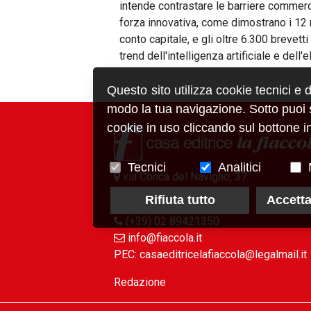
intende contrastare le barriere commerci
forza innovativa, come dimostrano i 12 mi
conto capitale, e gli oltre 6.300 brevett
trend dell'intelligenza artificiale e dell'e
Questo sito utilizza cookie tecnici e 
modo la tua navigazione. Sotto puoi sc
cookie in uso cliccando sul bottone in
Tecnici
Analitici
via Conca del Naviglio, 37
20123, Milano (Italy)
Rifiuta tutto
Accetta
(+39) 02 89421350
info@fiaccola.it
PEC: casaeditricelafiaccola@legalmail.it
Redazione