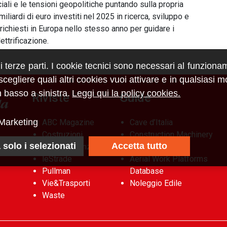
ali e le tensioni geopolitiche puntando sulla propria
liardi di euro investiti nel 2025 in ricerca, sviluppo e
i richiesti in Europa nello stesso anno per guidare i
lettrificazione.
di terze parti. I cookie tecnici sono necessari al funziona
egliere quali altri cookies vuoi attivare e in qualsiasi 
 basso a sinistra.
Leggi qui la policy cookies.
Riviste
Guide
Marketing
ABC Magazine
Cave d’Italia
Costruzioni
Construction Machinery
 solo i selezionati
Accetta tutto
Flotte&Finanza
Database
leStrade
Aerial Work Platforms
Pullman
Database
Vie&Trasporti
Noleggio Edile
Waste