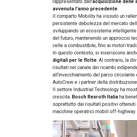
rappresentato dall'
acquisizione delle 
avvenuta l'anno precedente
.
Il comparto Mobility ha vissuto un rall
persistente debolezza del mercato dell'
sviluppando un ecosistema intelligente 
del futuro, mantenendo un approccio te
celle a combustibile, fino ai motori tradiz
In questo contesto, si inseriscono anch
digitali per le flotte
. Al contrario, la d
risultati nel canale dei ricambi indipend
all'invecchiamento del parco circolante 
AutoCrew e i partner della distribuzione
Il settore Industrial Technology ha mos
crescita.
Bosch Rexroth Italia
ha benefi
soprattutto dai risultati positivi ottenut
macchine operatrici mobili off-highway.