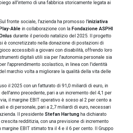
piego all'interno di una fabbrica storicamente legata ai
Sul fronte sociale, l'azienda ha promosso l'
iniziativa
Play-Able
in collaborazione con la
Fondazione ASPHI
Onlus
durante il periodo natalizio del 2025. Il progetto
si è concretizzato nella donazione di postazioni di
gioco accessibili a giovani con disabilità, offrendo loro
strumenti digitali utili sia per l'autonomia personale sia
per l'apprendimento scolastico, in linea con l'identità
del marchio volta a migliorare la qualità della vita delle
so il 2025 con un fatturato di 91,0 miliardi di euro, in
i dell'anno precedente, pari a un incremento del 4,1 per
ttavia, il margine EBIT operativo è sceso al 2 per cento a
li e di personale, pari a 2,7 miliardi di euro, necessari
'azienda. Il presidente
Stefan Hartung
ha dichiarato
 crescita redditizia, con una previsione di incremento
un margine EBIT stimato tra il 4 e il 6 per cento. Il Gruppo