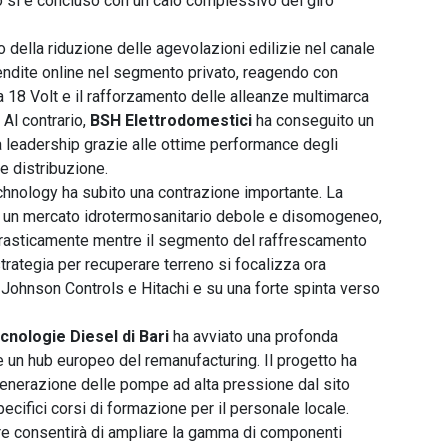
 si è concluso con un calo complessivo del giro
o della riduzione delle agevolazioni edilizie nel canale
endite online nel segmento privato, reagendo con
 18 Volt e il rafforzamento delle alleanze multimarca
 Al contrario,
BSH Elettrodomestici
ha conseguito un
a leadership grazie alle ottime performance degli
e distribuzione.
echnology ha subito una contrazione importante. La
o un mercato idrotermosanitario debole e disomogeneo,
 drasticamente mentre il segmento del raffrescamento
strategia per recuperare terreno si focalizza ora
di Johnson Controls e Hitachi e su una forte spinta verso
cnologie Diesel di Bari
ha avviato una profonda
e un hub europeo del remanufacturing. Il progetto ha
rigenerazione delle pompe ad alta pressione dal sito
cifici corsi di formazione per il personale locale.
are consentirà di ampliare la gamma di componenti