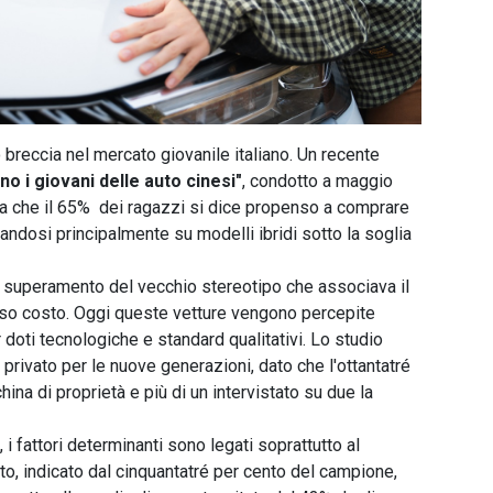
o breccia nel mercato giovanile italiano. Un recente
o i giovani delle auto cinesi"
, condotto a maggio
ela che il 65% dei ragazzi si dice propenso a comprare
tandosi principalmente su modelli ibridi sotto la soglia
l superamento del vecchio stereotipo che associava il
sso costo. Oggi queste vetture vengono percepite
r doti tecnologiche e standard qualitativi. Lo studio
 privato per le nuove generazioni, dato che l'ottantatré
na di proprietà e più di un intervistato su due la
 i fattori determinanti sono legati soprattutto al
tto, indicato dal cinquantatré per cento del campione,