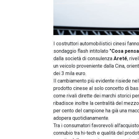
I costruttori automobilistici cinesi fann
sondaggio flash intitolato
"Cosa pensan
dalla società di consulenza
Areté
, riv
un veicolo proveniente dalla Cina, orien
dei 3 mila euro.
Il cambiamento più evidente risiede ne
prodotto cinese al solo concetto di ba
come rivali dirette dei marchi storici pe
ribadisce inoltre la centralità del mezzo
per cento del campione ha già una macchi
adopera quotidianamente.
Tra i consumatori favorevoli all'acquisto,
connubio tra hi-tech e qualità del prodo