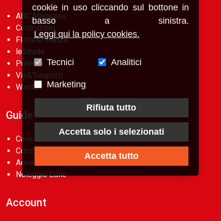
cookie in uso cliccando sul bottone in
ABC Magazine
basso a sinistra.
Costruzioni
Leggi qui la policy cookies.
Flotte&Finanza
leStrade
Tecnici
Analitici
Pullman
Vie&Trasporti
Marketing
Waste
Rifiuta tutto
Guide
Accetta solo i selezionati
Cave d’Italia
Construction Machinery Database
Accetta tutto
Aerial Work Platforms Database
Noleggio Edile
Account